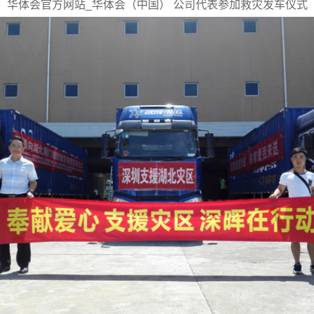
华体会官方网站_华体会（中国） 公司代表参加救灾发车仪式