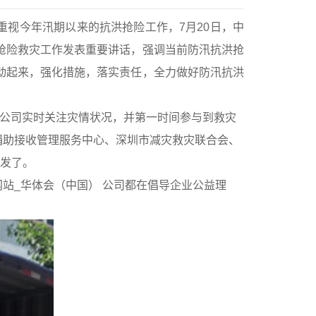
重视今年汛期以来的抗洪抢险工作，7月20日，中
抢险救灾工作发表重要讲话，强调当前防汛抗洪抢
动起来，强化措施，落实责任，全力做好防汛抗洪
公司实时关注灾情状况，并第一时间参与到救灾
会捐助接收管理服务中心、深圳市减灾救灾联合会、
出发了。
站_华体会（中国） 公司都在倡导企业公益理