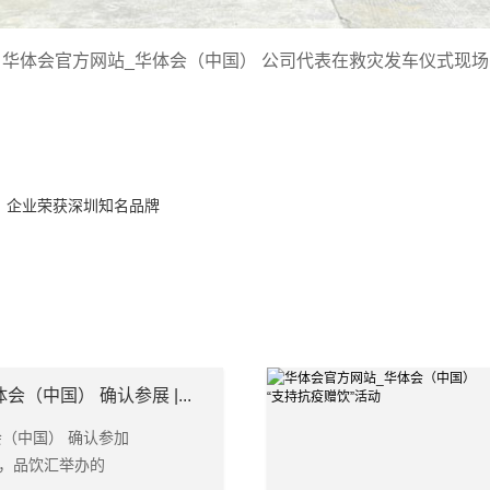
华体会官方网站_华体会（中国） 公司代表在救灾发车仪式现场
 企业荣获深圳知名品牌
（中国） 确认参展 |...
（中国） 确认参加
会，品饮汇举办的