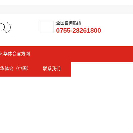
全国咨询热线
0755-28261800
入华体会官方网
_华体会（中国）
联系我们