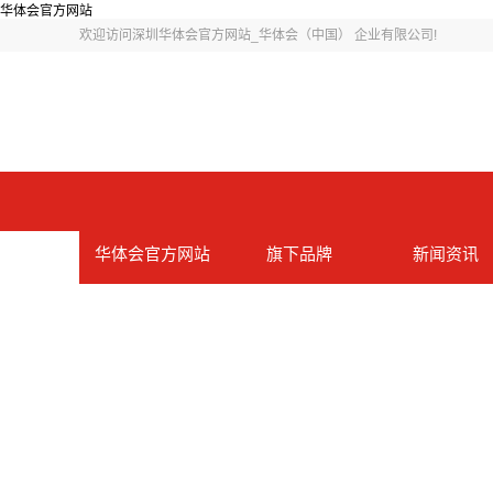
华体会官方网站
欢迎访问深圳华体会官方网站_华体会（中国） 企业有限公司!
华体会官方网站
旗下品牌
新闻资讯