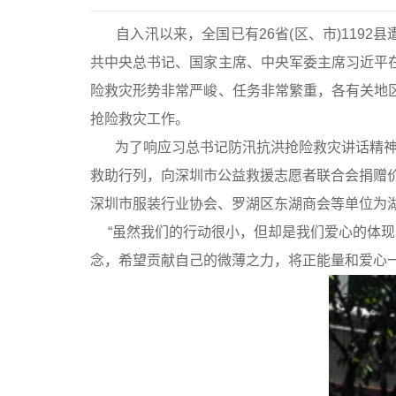
自入汛以来，全国已有26省(区、市)1192
共中央总书记、国家主席、中央军委主席习近平
险救灾形势非常严峻、任务非常繁重，各有关地
抢险救灾工作。
为了响应习总书记防汛抗洪抢险救灾讲话精神，
救助行列，向深圳市公益救援志愿者联合会捐赠价值
深圳市服装行业协会、罗湖区东湖商会等单位为湖
“虽然我们的行动很小，但却是我们爱心的体现，
念，希望贡献自己的微薄之力，将正能量和爱心