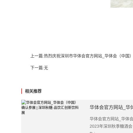
上一篇:
热烈庆祝深圳市华体会官方网站_华体会（中国）
下一篇:
无
相关推荐
华体会官方网站_华体会
华体会官方网站_华体会
2023年深圳秋季糖酒