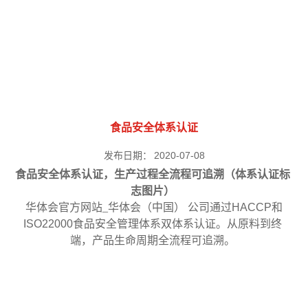
食品安全体系认证
发布日期：
2020-07-08
食品安全体系认证，生产过程全流程可追溯（体系认证标
志图片）
华体会官方网站_华体会（中国） 公司通过
HACCP
和
ISO22000
食品安全管理体系双体系认证。从原料到终
端，产品生命周期全流程可追溯。