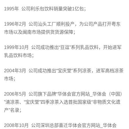
1995年 公司利乐包饮料销量突破1亿包；
1996年2月 公司汕头工厂顺利投产，为公司产品打开粤东
市场以及闽南市场提供货货源保障；
1999年10月 公司成功推出“豆逗”系列乳品饮料，开始进军
乳品饮料市场；
2004年3月 公司成功推出“宝庆堂”系列凉茶，进军高档凉茶
市场；
2006年5月 公司旗下品牌“华体会官方网站_华体会（中国）
”清凉茶、“宝庆堂”四季凉茶入选首批国家级“非物质文化遗
产”名录；
2008年10月 公司深圳总部喜迁华体会官方网站_华体会