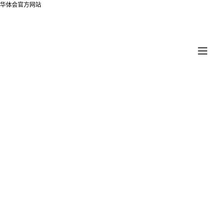
华体会官方网站