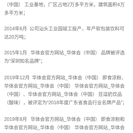
（中国） 工业基地，厂区占地2万多平方米，建筑面积4万
多平方米；
2014年6月 公司汕头工业园竣工投产，年产软包装饮料可
达20万吨；
2015年1月 华体会官方网站_华体会（中国） 品牌被评选
为“深圳知名品牌”；
2019年12月 华体会官方网站_华体会（中国） 即食凉粉、
华体会官方网站_华体会（中国） 华体会官方网站_华体会
（中国）、华体会官方网站_华体会（中国） 豆逗奶饮品
（酸味），被评定为“2018年度广东省食品行业名牌产品”；
2019年8月 华体会官方网站_华体会（中国） 即食凉粉和
华体会官方网站_华体会（中国） 华体会官方网站_华体会