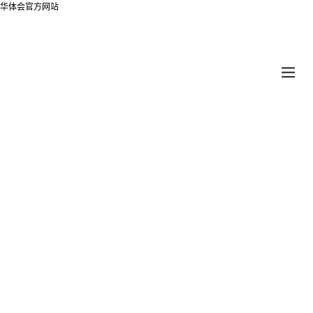
华体会官方网站