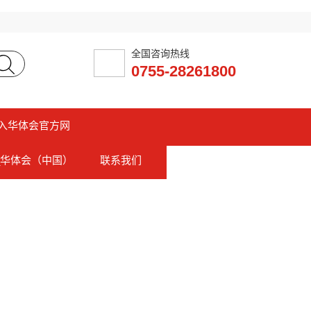
全国咨询热线
0755-28261800
入华体会官方网
_华体会（中国）
联系我们