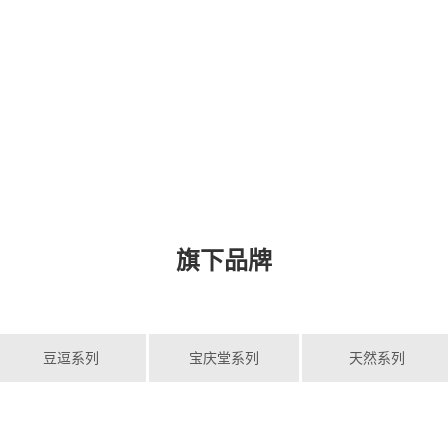
旗下品牌
豆逗系列
宝庆堂系列
天然系列